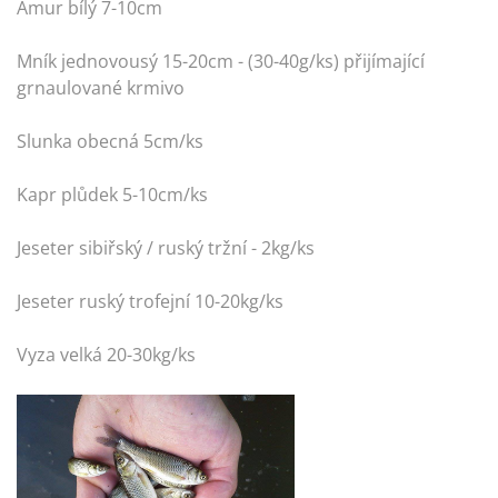
Amur bílý 7-10cm
Mník jednovousý 15-20cm - (30-40g/ks) přijímající
grnaulované krmivo
Slunka obecná 5cm/ks
Kapr plůdek 5-10cm/ks
Jeseter sibiřský / ruský tržní - 2kg/ks
Jeseter ruský trofejní 10-20kg/ks
Vyza velká 20-30kg/ks