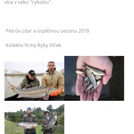
více v sekci "rybolov".
Petrův zdar a úspěšnou sezonu 2018
Kolektiv firmy Ryby Vlček.