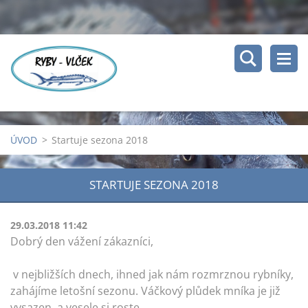
ÚVOD
>
Startuje sezona 2018
STARTUJE SEZONA 2018
29.03.2018 11:42
Dobrý den vážení zákazníci,
v nejbližších dnech, ihned jak nám rozmrznou rybníky,
zahájíme letošní sezonu. Váčkový plůdek mníka je již
vysazen, a vesele si roste.