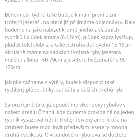
Během pár týdnů také budou k mání první tržní i
trofejní jeseteři, na které již přijímáme objednávky. Dále
budeme na jaře nabízet kromě jiného z vlastních
rybníků i plůdek amura (6-12cm), plůdek kapra lys/šup,
plůdek tolstolobika a také pstruha duhového 15-18cm.
Aktuálně máme na sádkách i krásné ryby jesetera
malého albína - 50-70cm a jesetera hvězdnatého 90-
120cm.
Jakmile začneme s výtěry, bude k dispozici také
rychlený plůdek štiky, candáta a dalších druhů ryb.
Samozřejmě také již spouštíme víkendový rybolov v
našem areálu Číhaná, kde budeme pravidelně na jeden
rybník vysazovat tržní i trofejní siveny americké a na
druhém buete moci lovit především jesetery mnoha
druhů i velikostí. O víkendovém rybolovu se dočtete