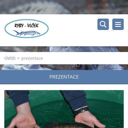
ÚVOD
>
prezentace
PREZENTACE